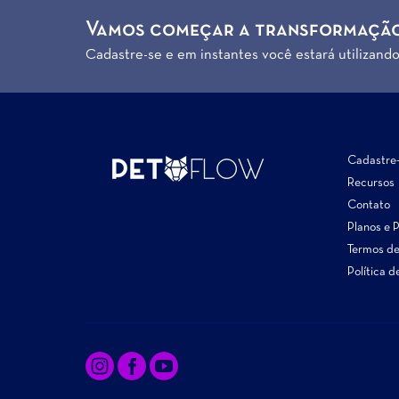
Vamos começar a transformação
Cadastre-se e em instantes você estará utilizand
Cadastre
Recursos
Contato
Planos e 
Termos d
Política d