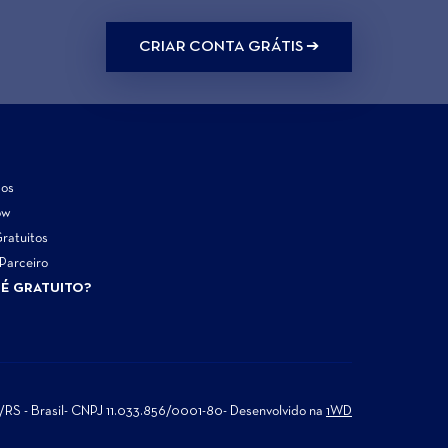
CRIAR CONTA GRÁTIS ➔
os
ow
Gratuitos
 Parceiro
 É GRATUITO?
re/RS - Brasil- CNPJ 11.033.856/0001-80- Desenvolvido na
1WD