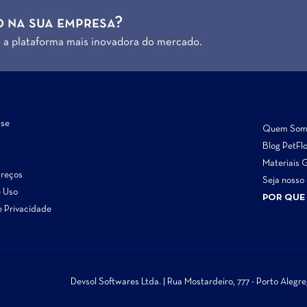
 na sua empresa?
o a plataforma mais inovadora do mercado.
-se
Quem Som
Blog PetFl
Materiais 
Preços
Seja nosso
e Uso
POR QUE
e Privacidade
Devsol Softwares Ltda. | Rua Mostardeiro, 777 - Porto Aleg