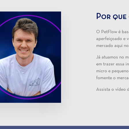
Por que 
O PetFlow é bas
aperfeiçoado e v
mercado aqui no 
Já atuamos no m
em trazer essa i
micro e pequeno
fomente o merca
Assista o vídeo